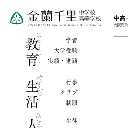
中高
大阪府吹
学習
教育
大学受験
実績・進路
行事
生活
クラブ
制服
生徒