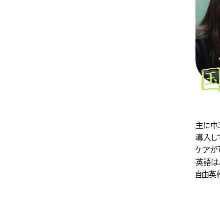
主に中
導入し
ケアが
英語は
自由英