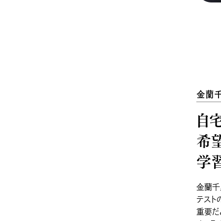
金蘭
自
希
学
金蘭千
テスト
重要だ