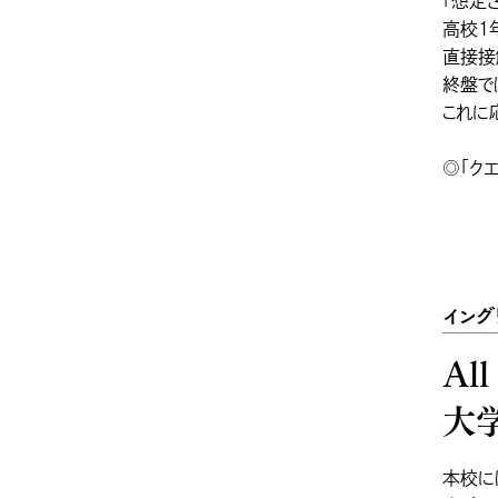
「想定
高校1
直接接
終盤で
これに
◎「ク
イング
Al
大
本校に