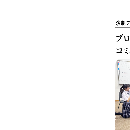
演劇ワ
プ
コ