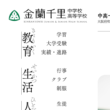
中高
大阪府吹
学習
教育
大学受験
実績・進路
行事
生活
クラブ
制服
生徒