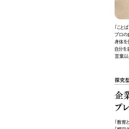
「こと
プロの
身体を
自分を
言葉以
探究型
企
プ
「教育