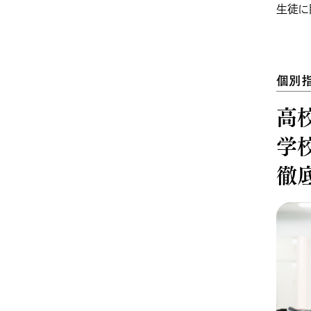
生徒に
個別
高
学
徹