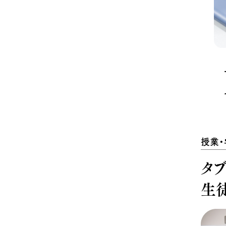
授業
タ
生