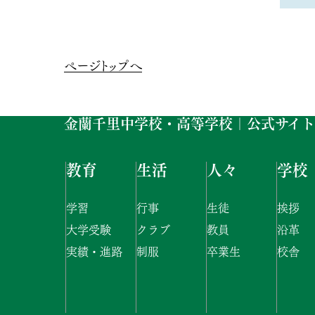
ページトップへ
金蘭千里中学校・高等学校｜公式サイト
教育
生活
人々
学校
学習
行事
生徒
挨拶
大学受験
クラブ
教員
沿革
実績・進路
制服
卒業生
校舎